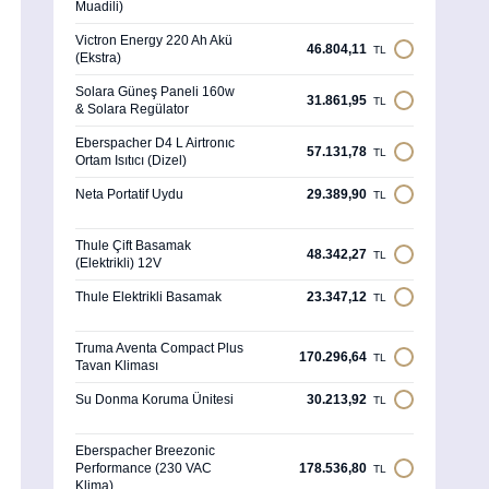
Muadili)
Victron Energy 220 Ah Akü
46.804,11
TL
(Ekstra)
Solara Güneş Paneli 160w
31.861,95
TL
& Solara Regülator
Eberspacher D4 L Airtronıc
57.131,78
TL
Ortam Isıtıcı (Dizel)
Neta Portatif Uydu
29.389,90
TL
Thule Çift Basamak
48.342,27
TL
(Elektrikli) 12V
Thule Elektrikli Basamak
23.347,12
TL
Truma Aventa Compact Plus
170.296,64
TL
Tavan Kliması
Su Donma Koruma Ünitesi
30.213,92
TL
Eberspacher Breezonic
Performance (230 VAC
178.536,80
TL
Klima)