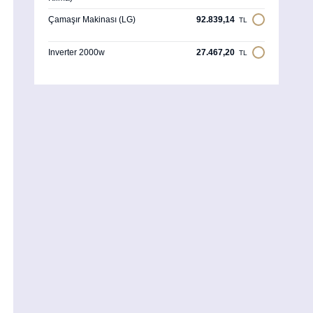
Çamaşır Makinası (LG)
92.839,14
TL
Inverter 2000w
27.467,20
TL