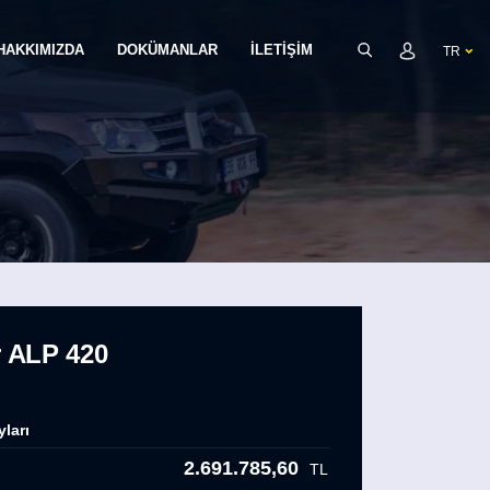
HAKKIMIZDA
DOKÜMANLAR
İLETİŞİM
TR
r ALP 420
yları
2.691.785,60
TL