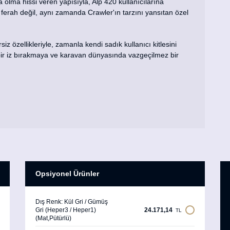
a olma hissi veren yapısıyla, Alp 420 kullanıcılarına
ferah değil, aynı zamanda Crawler'ın tarzını yansıtan özel
iz özellikleriyle, zamanla kendi sadık kullanıcı kitlesini
ı bir iz bırakmaya ve karavan dünyasında vazgeçilmez bir
Opsiyonel Ürünler
Dış Renk: Kül Gri / Gümüş
Gri (Heper3 / Heper1)
24.171,14
TL
(Mat,Pütürlü)