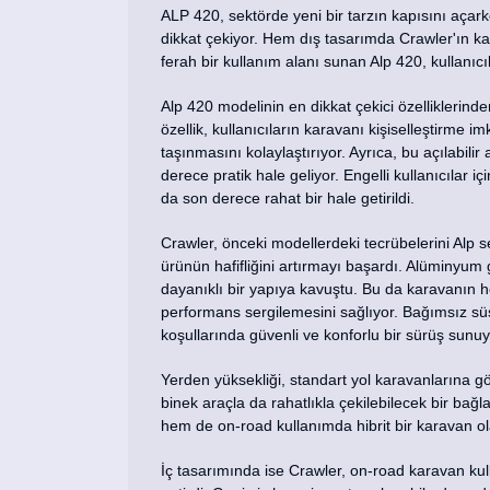
ALP 420, sektörde yeni bir tarzın kapısını açark
dikkat çekiyor. Hem dış tasarımda Crawler'ın ka
ferah bir kullanım alanı sunan Alp 420, kullanıc
Alp 420 modelinin en dikkat çekici özelliklerinde
özellik, kullanıcıların karavanı kişiselleştirme im
taşınmasını kolaylaştırıyor. Ayrıca, bu açılabil
derece pratik hale geliyor. Engelli kullanıcılar iç
da son derece rahat bir hale getirildi.
Crawler, önceki modellerdeki tecrübelerini Alp s
ürünün hafifliğini artırmayı başardı. Alüminyum
dayanıklı bir yapıya kavuştu. Bu da karavanın 
performans sergilemesini sağlıyor. Bağımsız sü
koşullarında güvenli ve konforlu bir sürüş sunuy
Yerden yüksekliği, standart yol karavanlarına g
binek araçla da rahatlıkla çekilebilecek bir bağl
hem de on-road kullanımda hibrit bir karavan ol
İç tasarımında ise Crawler, on-road karavan kulla