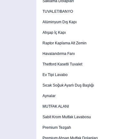
Saklama Dolapları
TUVALET/BANYO
Alüminyum Dış Kapı
Ahşap İç Kapı
Raptor Kaplama Alt Zemin
Havalandırma Fanı
Thetford Kasetli Tuvalet
Ev Tipi Lavabo
Sıcak Soğuk Ayarlı Duş Başlığı
Aynalar
MUTFAK ALANI
Sabit Krom Mutfak Lavabosu
Premium Tezgah
Premium Ahşap Mutfak Dolapları