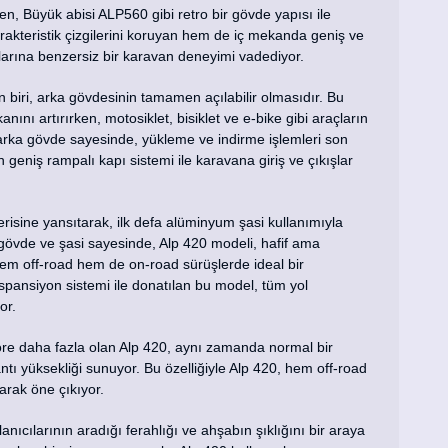
en, Büyük abisi ALP560 gibi retro bir gövde yapısı ile
rakteristik çizgilerini koruyan hem de iç mekanda geniş ve
ılarına benzersiz bir karavan deneyimi vadediyor.
n biri, arka gövdesinin tamamen açılabilir olmasıdır. Bu
kanını artırırken, motosiklet, bisiklet ve e-bike gibi araçların
ir arka gövde sayesinde, yükleme ve indirme işlemleri son
in geniş rampalı kapı sistemi ile karavana giriş ve çıkışlar
erisine yansıtarak, ilk defa alüminyum şasi kullanımıyla
 gövde ve şasi sayesinde, Alp 420 modeli, hafif ama
hem off-road hem de on-road sürüşlerde ideal bir
spansiyon sistemi ile donatılan bu model, tüm yol
or.
öre daha fazla olan Alp 420, aynı zamanda normal bir
antı yüksekliği sunuyor. Bu özelliğiyle Alp 420, hem off-road
arak öne çıkıyor.
nıcılarının aradığı ferahlığı ve ahşabın şıklığını bir araya