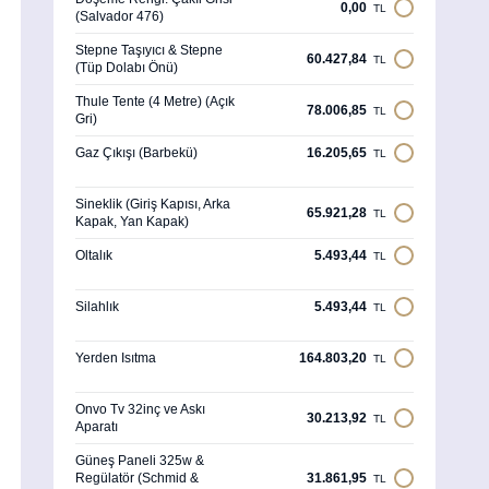
0,00
TL
(Salvador 476)
Stepne Taşıyıcı & Stepne
60.427,84
TL
(Tüp Dolabı Önü)
Thule Tente (4 Metre) (Açık
78.006,85
TL
Gri)
Gaz Çıkışı (Barbekü)
16.205,65
TL
Sineklik (Giriş Kapısı, Arka
65.921,28
TL
Kapak, Yan Kapak)
Oltalık
5.493,44
TL
Silahlık
5.493,44
TL
Yerden Isıtma
164.803,20
TL
Onvo Tv 32inç ve Askı
30.213,92
TL
Aparatı
Güneş Paneli 325w &
Regülatör (Schmid &
31.861,95
TL