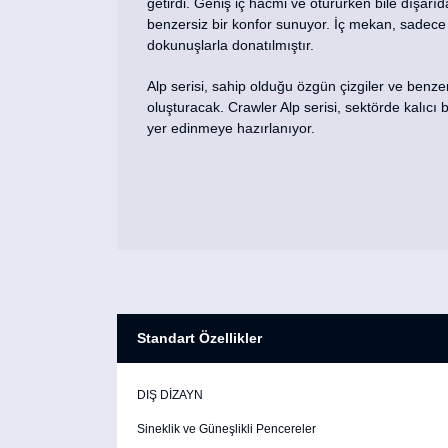
getirdi. Geniş iç hacmi ve otururken bile dışarıd
benzersiz bir konfor sunuyor. İç mekan, sadece 
dokunuşlarla donatılmıştır.
Alp serisi, sahip olduğu özgün çizgiler ve benzers
oluşturacak. Crawler Alp serisi, sektörde kalıc
yer edinmeye hazırlanıyor.
Standart Özellikler
DIŞ DİZAYN
Sineklik ve Güneşlikli Pencereler