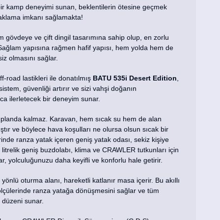
bir kamp deneyimi sunan, beklentilerin ötesine geçmek
naklama imkanı sağlamakta!
m gövdeye ve çift dingil tasarımına sahip olup, en zorlu
r. Sağlam yapısına rağmen hafif yapısı, hem yolda hem de
iz olmasını sağlar.
road lastikleri ile donatılmış
BATU 535i Desert Edition
,
sistem, güvenliği artırır ve sizi vahşi doğanın
ca ilerletecek bir deneyim sunar.
ci planda kalmaz. Karavan, hem sıcak su hem de alan
ştır ve böylece hava koşulları ne olursa olsun sıcak bir
inde ranza yatak içeren geniş yatak odası, sekiz kişiye
 litrelik geniş buzdolabı, klima ve CRAWLER tutkunları için
r, yolculuğunuzu daha keyifli ve konforlu hale getirir.
nlü oturma alanı, hareketli katlanır masa içerir. Bu akıllı
ölçülerinde ranza yatağa dönüşmesini sağlar ve tüm
u düzeni sunar.