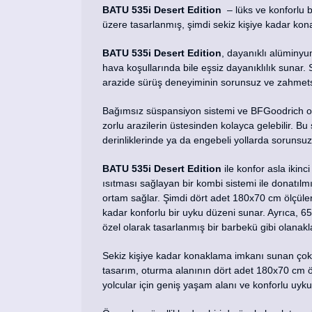
BATU 535i Desert Edition
– lüks ve konforlu 
üzere tasarlanmış, şimdi sekiz kişiye kadar ko
BATU 535i Desert Edition
, dayanıklı alüminyu
hava koşullarında bile eşsiz dayanıklılık suna
arazide sürüş deneyiminin sorunsuz ve zahmets
Bağımsız süspansiyon sistemi ve BFGoodrich off-
zorlu arazilerin üstesinden kolayca gelebilir. Bu 
derinliklerinde ya da engebeli yollarda sorunsuz
BATU 535i Desert Edition
ile konfor asla ikin
ısıtması sağlayan bir kombi sistemi ile donatılmı
ortam sağlar. Şimdi dört adet 180x70 cm ölçüler
kadar konforlu bir uyku düzeni sunar. Ayrıca, 65
özel olarak tasarlanmış bir barbekü gibi olanakla
Sekiz kişiye kadar konaklama imkanı sunan çok yö
tasarım, oturma alanının dört adet 180x70 cm 
yolcular için geniş yaşam alanı ve konforlu uyk