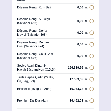
Döşeme Rengi: Kum Beji
0,00
TL
Döşeme Rengi: Su Yeşili
0,00
TL
(Salvador 465)
Döşeme Rengi: Deniz
0,00
TL
Mavisi (Salvador 468)
Döşeme Rengi: Duman
0,00
TL
Grisi (Salvador 474)
Döşeme Rengi: Çakıl Grisi
0,00
TL
(Salvador 476)
Seviye Ayarlı Dinamik
156.389,76
TL
Havalı Süspansiyon (C.D.S.)
Tente Cephe Çadırı (Yazlık,
17.559,55
TL
Ön, Sağ, Sol)
Bisikletlik (15 kg x 1 Adet)
10.974,72
TL
Premium Dış Duş Alanı
16.462,08
TL