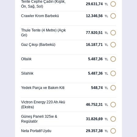
Tente Cephe Çadırı (Kışlık,
29.631,74
TL
Ön, Sağ, Sol)
Crawler Krom Barbekü
12.346,56
TL
Thule Tente (4 Metre) (Açık
77.920,51
TL
Gri)
Gaz Çıkışı (Barbekü)
16.187,71
TL
Oltalık
5.487,36
TL
Silahlık
5.487,36
TL
Yedek Parça ve Bakım Kiti
548,74
TL
Victron Energy 220 Ah Akü
46.752,31
TL
(Ekstra)
Güneş Paneli 325w &
31.826,69
TL
Regülatör
Neta Portatif Uydu
29.357,38
TL