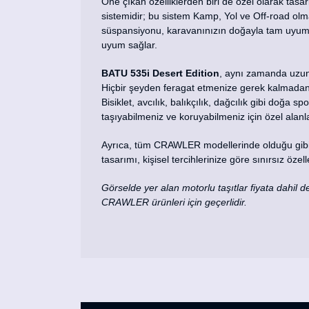
Öne çıkan özelliklerden biri de özel olarak t
sistemidir; bu sistem Kamp, Yol ve Off-road olm
süspansiyonu, karavanınızın doğayla tam uyum i
uyum sağlar.
BATU 535i Desert Edition
, aynı zamanda uzun
Hiçbir şeyden feragat etmenize gerek kalmadan,
Bisiklet, avcılık, balıkçılık, dağcılık gibi doğa s
taşıyabilmeniz ve koruyabilmeniz için özel alanla
Ayrıca, tüm CRAWLER modellerinde olduğu gib
tasarımı, kişisel tercihlerinize göre sınırsız öze
Görselde yer alan motorlu taşıtlar fiyata dahil değ
CRAWLER ürünleri için geçerlidir.