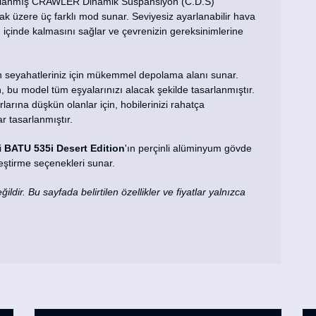
asarlanmış CRAWLER Dinamik Süspansiyon (C.D.S)
ak üzere üç farklı mod sunar. Seviyesiz ayarlanabilir hava
çinde kalmasını sağlar ve çevrenizin gereksinimlerine
 seyahatleriniz için mükemmel depolama alanı sunar.
 bu model tüm eşyalarınızı alacak şekilde tasarlanmıştır.
porlarına düşkün olanlar için, hobilerinizi rahatça
r tasarlanmıştır.
i
BATU 535i Desert Edition
'ın perçinli alüminyum gövde
lleştirme seçenekleri sunar.
ildir. Bu sayfada belirtilen özellikler ve fiyatlar yalnızca