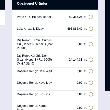
Opsiyonel Ürünler
Proje & O2 Belgesi Bedeli
49.386,24
TL
Lüks Ahşap İç Dizayn
493.862,40
TL
Dış Renk: Kül Gri / Gümüş
Gri (Heper3 / Heper1) (Mat,
0,00
TL
Pütürlü)
Dış Renk: Kül Gri / Derin
Siyah (Heper3 / Ral 9005)
24.144,38
TL
(Mat,Pütürlü)
Döşeme Rengi: Haki Yeşil
0,00
TL
Döşeme Rengi: Koyu Mavi
0,00
TL
Döşeme Rengi: Buz Grisi
0,00
TL
Döşeme Rengi: Karbon
0,00
TL
Siyah