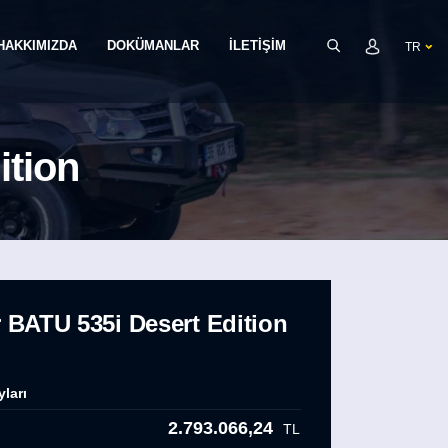
HAKKIMIZDA
DOKÜMANLAR
İLETİŞİM
TR
ition
 BATU 535i Desert Edition
yları
2.793.066,24
TL