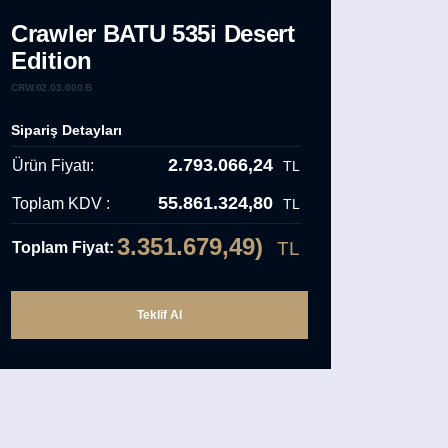
Crawler BATU 535i Desert
Edition
CRW.02.03.000.B
Sipariş Detayları
2.793.066,24
Ürün Fiyatı:
TL
55.861.324,80
Toplam KDV :
TL
3.351.679,49)
TL
Toplam Fiyat: