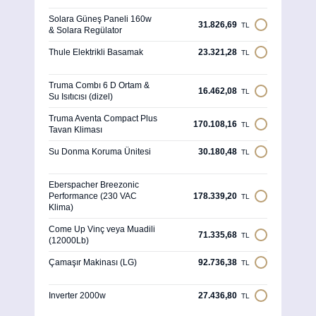
Solara Güneş Paneli 160w
31.826,69
TL
& Solara Regülator
Thule Elektrikli Basamak
23.321,28
TL
Truma Combı 6 D Ortam &
16.462,08
TL
Su Isıtıcısı (dizel)
Truma Aventa Compact Plus
170.108,16
TL
Tavan Kliması
Su Donma Koruma Ünitesi
30.180,48
TL
Eberspacher Breezonic
Performance (230 VAC
178.339,20
TL
Klima)
Come Up Vinç veya Muadili
71.335,68
TL
(12000Lb)
Çamaşır Makinası (LG)
92.736,38
TL
Inverter 2000w
27.436,80
TL